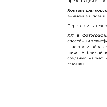
презентаций и про
Контент для соцс
внимание и повыша
Перспективы техн
ИИ в фотографи
способный трансфо
качество изображе
шире. В ближайше
создания маркети
секунды.