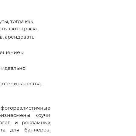
ы, тогда как
оты фотографа.
в, арендовать
вещение и
 идеально
отери качества.
фотореалистичные
изнесмены, коучи
логов и рекламных
та для баннеров,