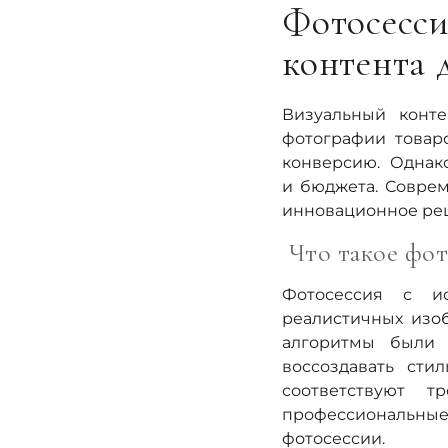
Фотосесси
контента 
Визуальный конт
фотографии товар
конверсию. Однак
и бюджета. Соврем
инновационное реш
Что такое фот
Фотосессия с ис
реалистичных изо
алгоритмы были 
воссоздавать сти
соответствуют т
профессиональны
фотосессии.