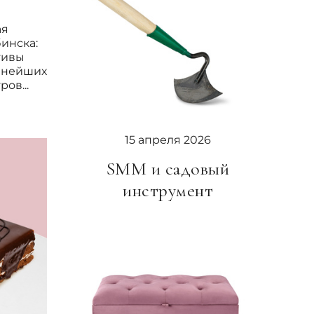
ая
инска:
тивы
пнейших
ов...
15 апреля 2026
SMM и садовый
инструмент