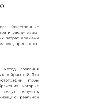
го
са. Качественные
тов и увеличивают
ых затрат времени
еллект, предлагают
о метод создания
х нейросетей. Эти
отографий, чтобы
бражения, которые
и могут получить
низацию реальной