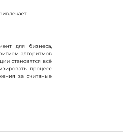
привлекает
ент для бизнеса,
звитием алгоритмов
ции становятся всё
изировать процесс
жения за считаные